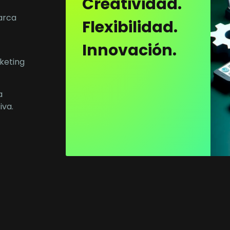
Creatividad.
arca
Flexibilidad.
Innovación.
keting
a
iva.